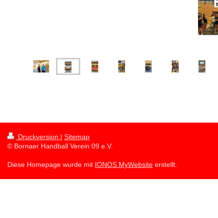
Druckversion
|
Sitemap
© Bornaer Handball Verein 09 e.V.
Diese Homepage wurde mit
IONOS MyWebsite
erstellt.